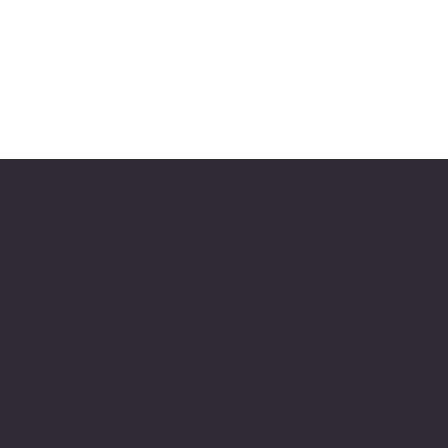
Kontakt​
ear
+43 5522 71040
Mo - Fr, 9.00 - 12.00 Uhr / 1
16.30 Uhr​
Oder schreib uns eine Emai
info@chris-box.eu